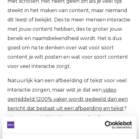
met scrollen. Het heeft geen zin als je veel tijd
steekt in het maken van content, maar niemand
dit leest of bekijkt. Des te meer mensen interactie
met jouw content hebben, des te groter jouw
bereik en naamsbekendheid wordt. Het is dus
goed om na te denken over wat voor soort
content je wilt posten en wat voor soort content
voor veel interactie zorgt.
Natuurlijk kan een afbeelding of tekst voor veel
interactie zorgen, maar wist je dat een
video
gemiddeld 1200% vaker wordt gedeeld dan een
bericht dat bestaat uit een afbeelding en tekst
?
Waarom zou je hier dan geen gebruik van
maken? Probeer het eens uit en test zelf wat het
beste werkt bij jouw doelgroep!