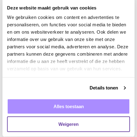
Deze website maakt gebruik van cookies
Het is tegenwoordig ook helemaal niet meer
We gebruiken cookies om content en advertenties te
lastig om zelf een video te maken. Natuurlijk kun
personaliseren, om functies voor social media te bieden
je een bedrijf inschakelen om een prachtige video
en om ons websiteverkeer te analyseren. Ook delen we
voor jou te maken, maar ook als je hier geen
informatie over uw gebruik van onze site met onze
partners voor social media, adverteren en analyse. Deze
budget voor hebt is het alsnog mogelijk om te
partners kunnen deze gegevens combineren met andere
profiteren van alle voordelen wat video content
informatie die u aan ze heeft verstrekt of die ze hebben
te bieden heeft. De meeste smartphones van
verzameld op basis van uw gebruik van hun services.
tegenwoordig beschikken namelijk over een
prima camera en er zijn online super veel tips te
Details tonen
vinden over hoe je het beste een video kunt
opnemen.
Alles toestaan
Weet je niet zo goed wat voor video’s je kunt
maken? Doe dan
inspiratie op voor
Weigeren
videocontent op social media
.