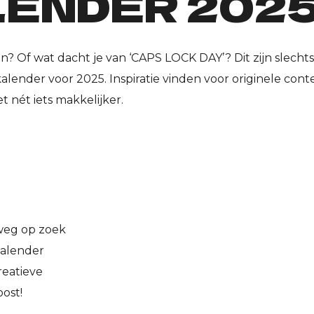
ENDER 202
taan? Of wat dacht je van ‘CAPS LOCK DAY’? Dit zijn slecht
ender voor 2025. Inspiratie vinden voor originele cont
 nét iets makkelijker.
lweg op zoek
kalender
reatieve
ost!