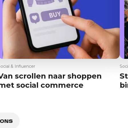
Social & Influencer
Soci
Van scrollen naar shoppen
St
met social commerce
b
 ONS