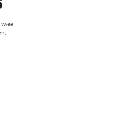
5
s twee
ent