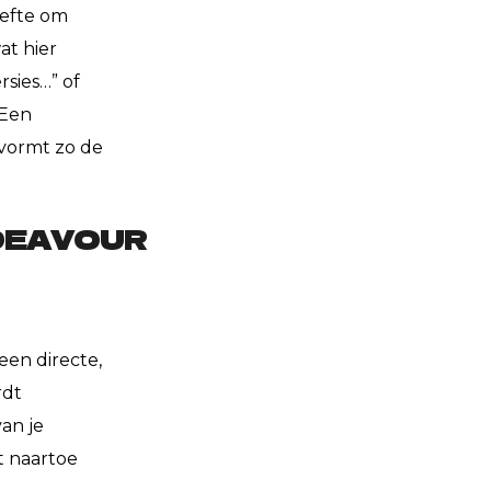
oefte om
at hier
sies…” of
 Een
 vormt zo de
DEAVOUR
een directe,
rdt
an je
t naartoe