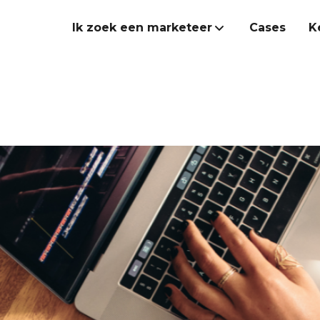
Ik zoek een marketeer
Cases
K
Marketeer inhuren
Onze Heroes