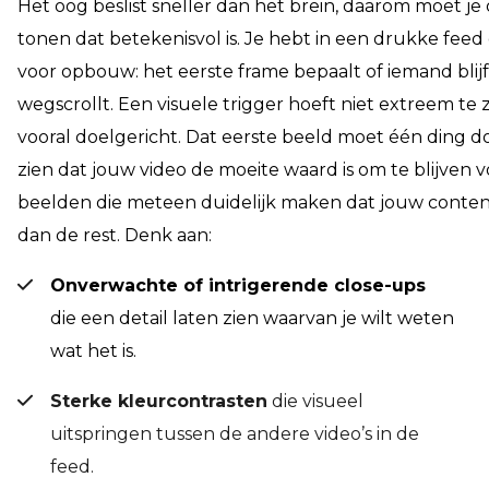
Het oog beslist sneller dan het brein, daarom moet je 
tonen dat betekenisvol is. Je hebt in een drukke feed 
voor opbouw: het eerste frame bepaalt of iemand blijft
wegscrollt. Een visuele trigger hoeft niet extreem te z
vooral doelgericht. Dat eerste beeld moet één ding d
zien dat jouw video de moeite waard is om te blijven v
beelden die meteen duidelijk maken dat jouw content
dan de rest. Denk aan:
Onverwachte of intrigerende close-ups
die een detail laten zien waarvan je wilt weten
wat het is.
Sterke kleurcontrasten
die visueel
uitspringen tussen de andere video’s in de
feed.