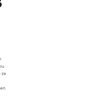
S
n
nou
e ze
een