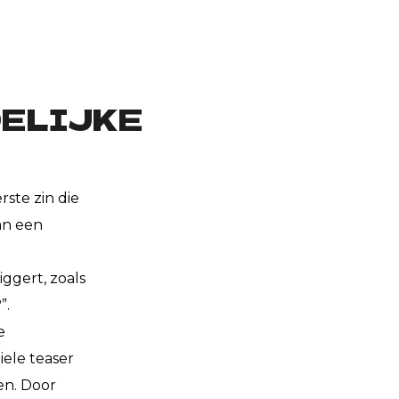
DELIJKE
ste zin die
kan een
iggert, zoals
”.
e
iele teaser
en. Door