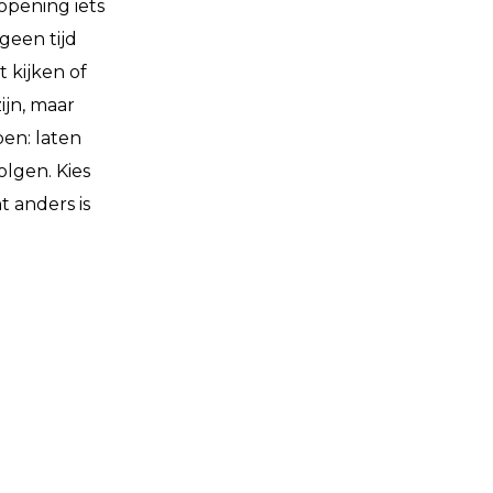
opening iets
geen tijd
 kijken of
ijn, maar
oen: laten
olgen. Kies
 anders is