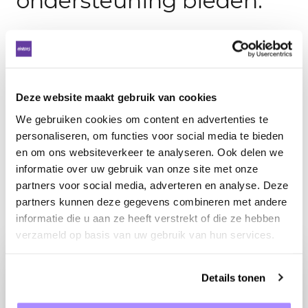
ondersteuning bieden."
Fien van Hemert
Eigenaar Eco Boats Amsterdam
Deze website maakt gebruik van cookies
We gebruiken cookies om content en advertenties te
personaliseren, om functies voor social media te bieden
en om ons websiteverkeer te analyseren. Ook delen we
informatie over uw gebruik van onze site met onze
partners voor social media, adverteren en analyse. Deze
partners kunnen deze gegevens combineren met andere
informatie die u aan ze heeft verstrekt of die ze hebben
verzameld op basis van uw gebruik van hun services.
OOK BEHOEFTE AAN
Details tonen
ONLINE