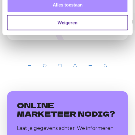
ZICHTBAARHEID?
Alles toestaan
BEKIJK ONZE SPECIALISTEN
Weigeren
ONLINE
MARKETEER NODIG?
Laat je gegevens achter. We informeren