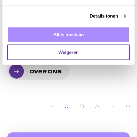
Download: 6 onmisbare
competenties van een online
Details tonen
marketeer
Alles toestaan
ALLE ARTIKELEN
Weigeren
OVER ONS