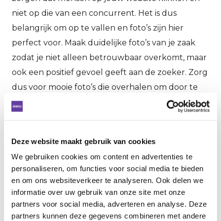
niet op die van een concurrent. Het is dus
belangrijk om op te vallen en foto’s zijn hier
perfect voor. Maak duidelijke foto’s van je zaak
zodat je niet alleen betrouwbaar overkomt, maar
ook een positief gevoel geeft aan de zoeker. Zorg
dus voor mooie foto’s die overhalen om door te
klikken. Klanten kunnen ook foto’s toevoegen,
hiermee kun je dus user generated content
verzamelen.
Deze website maakt gebruik van cookies
3. MAAK GEREGELD EEN NIEUWE
We gebruiken cookies om content en advertenties te
GOOGLE-POST
personaliseren, om functies voor social media te bieden
en om ons websiteverkeer te analyseren. Ook delen we
Google waardeert het als je informatie up-to-
informatie over uw gebruik van onze site met onze
date is. Daarvoor kun je heel goed de post-
partners voor social media, adverteren en analyse. Deze
functie gebruiken in Google Mijn Bedrijf. De posts
partners kunnen deze gegevens combineren met andere