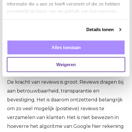
informatie die u aan ze heeft verstrekt of die ze hebben
zijn direct in Google te lezen en dit is een goede
verzameld op basis van uw gebruik van hun services.
manier om je producten, diensten, nieuwtjes of
aanbiedingen onder de aandacht te brengen. Je
Details tonen
kunt hier ook foto’s aan toevoegen en doorlinken
naar je website. Een gemiste kans dus als je hier
Alles toestaan
niets mee doet!
4. LAAT KLANTEN REVIEWS
Weigeren
SCHRIJVEN ÉN REAGEER HIEROP
De kracht van reviews is groot. Reviews dragen bij
aan betrouwbaarheid, transparantie en
bevestiging. Het is daarom ontzettend belangrijk
om zo veel mogelijk (positieve) reviews te
verzamelen van klanten. Het is niet bewezen in
hoeverre het algoritme van Google hier rekening