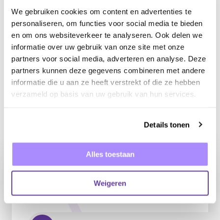
uitvoeren en optimaliseren van een succesvolle
We gebruiken cookies om content en advertenties te
personaliseren, om functies voor social media te bieden
retentiestrategie. Zo haal je méér uit je bestaande
en om ons websiteverkeer te analyseren. Ook delen we
klantenbestand en bouw je aan langdurige
informatie over uw gebruik van onze site met onze
klantrelaties.
partners voor social media, adverteren en analyse. Deze
partners kunnen deze gegevens combineren met andere
informatie die u aan ze heeft verstrekt of die ze hebben
verzameld op basis van uw gebruik van hun services.
Details tonen
Alles toestaan
INTERESSE IN EEN
INHOUSE
Weigeren
MARKETEER?