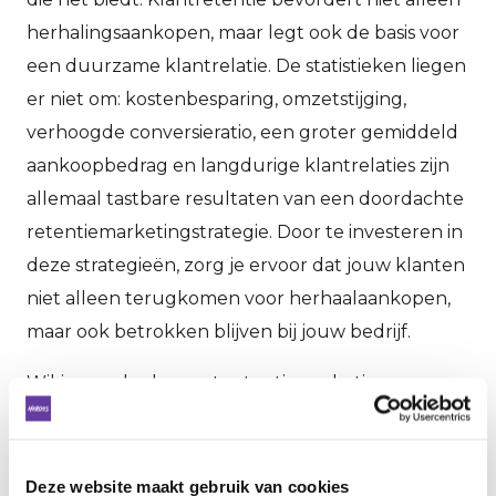
herhalingsaankopen, maar legt ook de basis voor
een duurzame klantrelatie. De statistieken liegen
er niet om: kostenbesparing, omzetstijging,
verhoogde conversieratio, een groter gemiddeld
aankoopbedrag en langdurige klantrelaties zijn
allemaal tastbare resultaten van een doordachte
retentiemarketingstrategie. Door te investeren in
deze strategieën, zorg je ervoor dat jouw klanten
niet alleen terugkomen voor herhaalaankopen,
maar ook betrokken blijven bij jouw bedrijf.
Wil je aan de slag met retentiemarketing, maar
weet je niet waar te beginnen? Via
Endeavour
Heroes
huur je eenvoudig een ervaren
marketeer in die jou helpt met het opzetten,
Deze website maakt gebruik van cookies