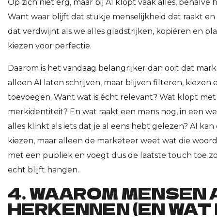
Op zich niet erg, maar bij AI klopt vaak alles, behalve 
Want waar blijft dat stukje menselijkheid dat raakt en 
dat verdwijnt als we alles gladstrijken, kopiëren en pl
kiezen voor perfectie.
Daarom is het vandaag belangrijker dan ooit dat mark
alleen AI laten schrijven, maar blijven filteren, kiezen
toevoegen. Want wat is écht relevant? Wat klopt met
merkidentiteit? En wat raakt een mens nog, in een w
alles klinkt als iets dat je al eens hebt gelezen? AI k
kiezen, maar alleen de marketeer weet wat die woor
met een publiek en voegt dus de laatste touch toe z
echt blijft hangen.
4. WAAROM MENSEN 
HERKENNEN (EN WAT