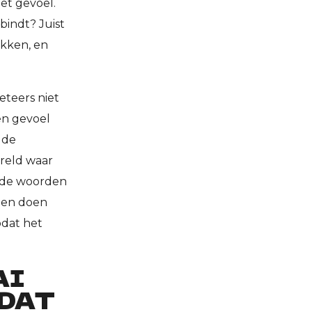
het gevoel.
bindt? Juist
akken, en
eteers niet
 en gevoel
 de
ereld waar
an de woorden
den doen
odat het
AI
 DAT