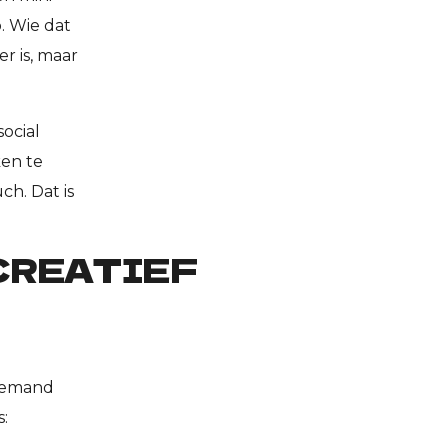
. Wie dat
er is, maar
social
ken te
ch. Dat is
 CREATIEF
niemand
s: