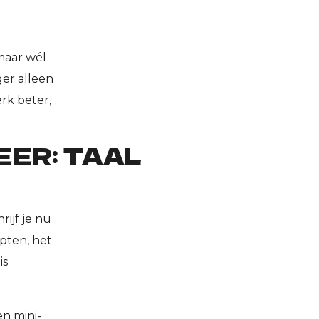
maar wél
ger alleen
rk beter,
EER: TAAL
rijf je nu
mpten, het
is
n mini-