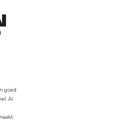
N
T
een goed
el. AI
emaakt