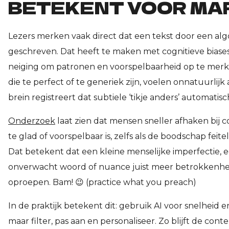
BETEKENT VOOR MA
Lezers merken vaak direct dat een tekst door een algo
geschreven. Dat heeft te maken met cognitieve biases
neiging om patronen en voorspelbaarheid op te merk
die te perfect of te generiek zijn, voelen onnatuurlijk 
brein registreert dat subtiele ‘tikje anders’ automatisc
Onderzoek
laat zien dat mensen sneller afhaken bij c
te glad of voorspelbaar is, zelfs als de boodschap feiteli
Dat betekent dat een kleine menselijke imperfectie, 
onverwacht woord of nuance juist meer betrokkenhe
oproepen. Bam! 😉 (practice what you preach)
In de praktijk betekent dit: gebruik AI voor snelheid 
maar filter, pas aan en personaliseer. Zo blijft de cont