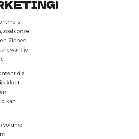
RKETING)
ritme is
, zoals onze
en. Zinnen
aan, want je
h.
ontent die
jk klopt.
een
id kan
en volume,
ent