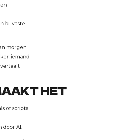
pen
 bij vaste
 van morgen
nker: iemand
 vertaalt
 MAAKT HET
s of scripts
n door AI.