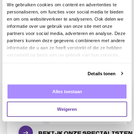
Heb jij advies nodig om jouw online
We gebruiken cookies om content en advertenties te
marketingstrategie in kaart te brengen en naar
personaliseren, om functies voor social media te bieden
een hoger niveau te tillen? Neem contact met
en om ons websiteverkeer te analyseren. Ook delen we
informatie over uw gebruik van onze site met onze
ons op, onze specialisten helpen jou graag verder!
partners voor social media, adverteren en analyse. Deze
partners kunnen deze gegevens combineren met andere
informatie die u aan ze heeft verstrekt of die ze hebben
verzameld op basis van uw gebruik van hun services.
Details tonen
Alles toestaan
JOUW CUSTOMER
JOURNEY IN KAART
Weigeren
LATEN BRENGEN?
BEKIJK ONZE SPECIALISTEN