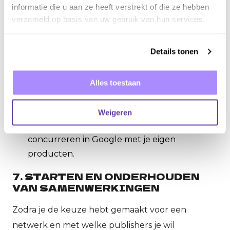
informatie die u aan ze heeft verstrekt of die ze hebben
Shopping Service. Met deze affiliates moet je
verzameld op basis van uw gebruik van hun services.
vaak even opletten wanneer je zelf ook
adverteert via zoekmachines. Deze publisher
Details tonen
verzamelt namelijk producten (via
productfeeds) en plaatst vervolgens
advertenties namens de adverteerder in de
Alles toestaan
zoekmachine. Wanneer je met een CSS wil
samenwerken moet je duidelijke afspraken
Weigeren
maken, want anders zal je vervolgens
concurreren in Google met je eigen
producten.
7. STARTEN EN ONDERHOUDEN
VAN SAMENWERKINGEN
Zodra je de keuze hebt gemaakt voor een
netwerk en met welke publishers je wil