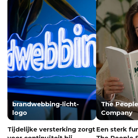
brandwebbing-licht-
The People 
logo
Company
Tijdelijke versterking zorgt
Een sterk f
voor continuïteit bij
The People S