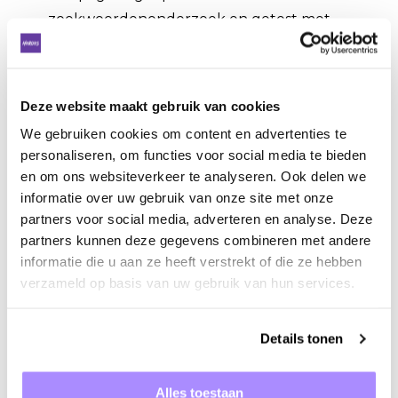
zoekwoordenonderzoek en getest met
targeting hebben we de zichtbaarheid in de
skincaremarkt vergroot en de maandelijkse
D2C omzet doelen tot zover behaald.
Deze website maakt gebruik van cookies
Meta Ads
We gebruiken cookies om content en advertenties te
personaliseren, om functies voor social media te bieden
Facebook- en Instagramcampagnes
en om ons websiteverkeer te analyseren. Ook delen we
verbeterd met sterke visuals en nieuwe
informatie over uw gebruik van onze site met onze
pakkende copy. Door een combinatie van
partners voor social media, adverteren en analyse. Deze
conversiecampagnes en remarketing hebben
partners kunnen deze gegevens combineren met andere
we nieuwe klanten bereikt én bestaande
informatie die u aan ze heeft verstrekt of die ze hebben
klanten teruggebracht naar de webshop.
verzameld op basis van uw gebruik van hun services.
Klaviyo
Details tonen
Nieuwe e-mailflows opgezet voor B2B-leads.
Denk aan welkomflows en lead nurturing,
Alles toestaan
afgestemd op de nieuwe B2B-salesfunnel.