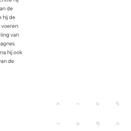
van de
 hij de
 voeren.
ling van
agnes.
na hij ook
van de