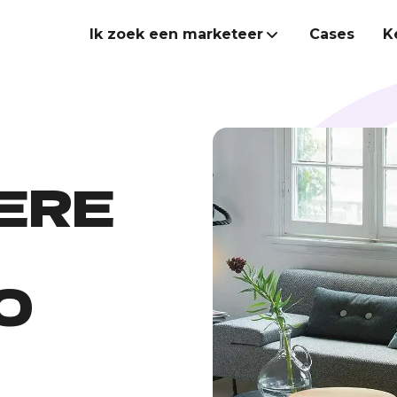
Ik zoek een marketeer
Cases
K
Marketeer inhuren
Onze Heroes
ERE
O