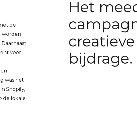
Het mee
campagn
met de
e worden
creatieve
 Daarnaast
tent voor
bijdrage.
 en
ng was het
n Shopify,
p de lokale