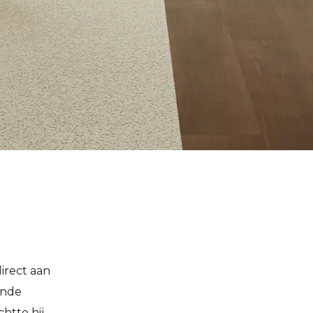
irect aan
ende
htte hij