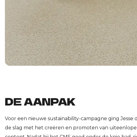
DE AANPAK
Voor een nieuwe sustainability-campagne ging Jesse d
de slag met het creëren en promoten van uiteenlop
content. Nadat hij het CMS goed onder de knie had, ric